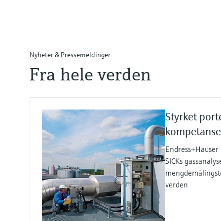
Nyheter & Pressemeldinger
Fra hele verden
Styrket port
kompetanse
Endress+Hauser m
SICKs gassanalys
mengdemålingste
verden