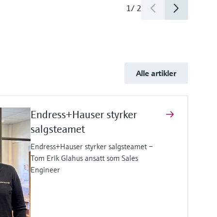
1
/
2
Alle artikler
Endress+Hauser styrker
salgsteamet
Endress+Hauser styrker salgsteamet –
Tom Erik Glahus ansatt som Sales
Engineer