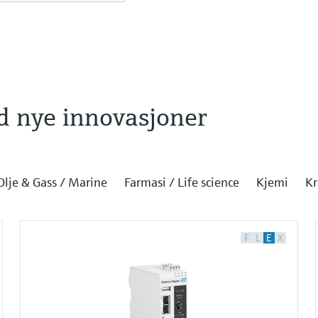
d nye innovasjoner
Olje & Gass / Marine
Farmasi / Life science
Kjemi
Kr
F
L
E
X