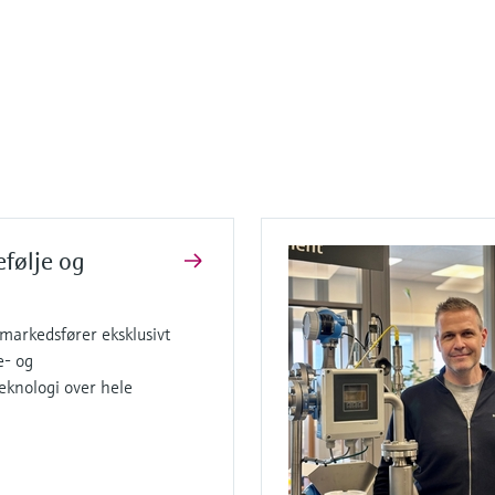
efølje og
arkedsfører eksklusivt
e- og
knologi over hele