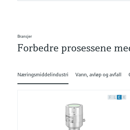
Bransjer
Forbedre prosessene me
Næringsmiddelindustri
Vann, avløp og avfall
F
L
E
X