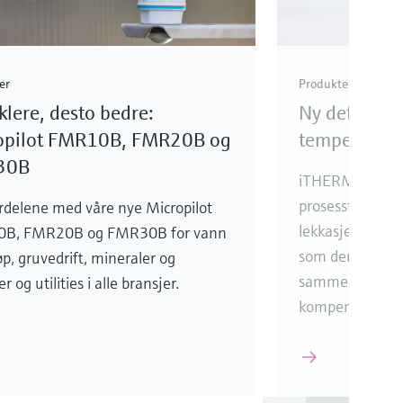
er
Produkter
klere, desto bedre:
Ny definisjo
opilot FMR10B, FMR20B og
temperaturm
30B
iTHERM Surfac
prosesstemperat
ordelene med våre nye Micropilot
lekkasje og pros
B, FMR20B og FMR30B for vann
som den gir ove
øp, gruvedrift, mineraler og
sammenlignet m
r og utilities i alle bransjer.
kompensering.