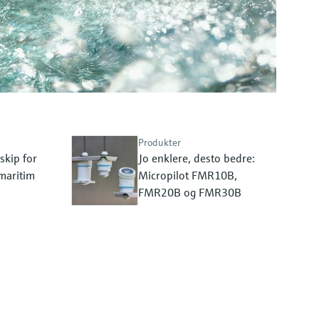
Produkter
skip for
Jo enklere, desto bedre:
 maritim
Micropilot FMR10B,
FMR20B og FMR30B