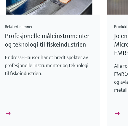
Relaterte emner
Produkt
Profesjonelle måleinstrumenter
Jo en
og teknologi til fiskeindustrien
Micr
FMR
Endress+Hauser har et bredt spekter av
profesjonelle instrumenter og teknologi
Alle f
til fiskeindustrien.
FMR10
og avl
metalle