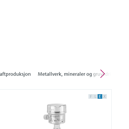
aftproduksjon
Metallverk, mineraler og gruvedrift
F
L
E
X