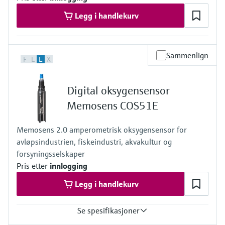
Legg i handlekurv
Sammenlign
F
L
E
X
Digital oksygensensor
Memosens COS51E
Memosens 2.0 amperometrisk oksygensensor for
avløpsindustrien, fiskeindustri, akvakultur og
forsyningsselskaper
Pris etter
innlogging
Legg i handlekurv
Se spesifikasjoner