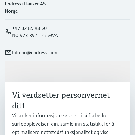
Endress+Hauser AS
Norge
+47 32 85 98 50
NO 923 897 127 MVA
info.no@endress.com
Produkter og tjenester
Vi verdsetter personvernet
Industrier
ditt
Vi bruker informasjonskapsler til å forbedre
Kundestøtte
surfeopplevelsen din, samle inn statistikk for å
optimalisere nettstedsfunksjonalitet og vise