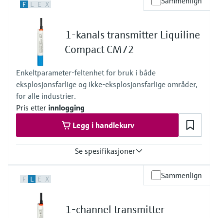
Sammenlign
F
L
E
X
1 to 4x Memosens digital input
2x 0/4 to 20mA Input optional
2 to 4x Digital input optional
1-kanals transmitter Liquiline
Output / communication
2 to 8x 0/4 to 20 mA current outputs, alarmrelay,
Compact CM72
4x relay, ProfibusDP, Modbus RS485, Modbus TCP, Ethernet
Ingress protection
Enkeltparameter‑feltenhet for bruk i både
IP66 / IP 67
eksplosjonsfarlige og ikke‑eksplosjonsfarlige områder,
for alle industrier.
Pris etter
innlogging
Legg i handlekurv
Se spesifikasjoner
Input
Sammenlign
F
L
E
X
One channel transmitter
Output / communication
4 to 20 mA
1-channel transmitter
Ingress protection