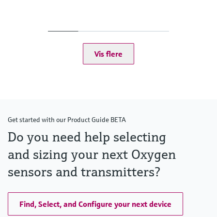
Measuring range
0.01 to 100 mg/l
0.00 to 1000 %SAT
0 to 2000 hPa
Process temperature
Vis flere
-5 to 60 °C
(20 to 140 °F)
Process pressure
Max. 5 bar abs
(Max. 72.5 psi abs)
Get started with our Product Guide BETA
Do you need help selecting
and sizing your next Oxygen
sensors and transmitters?
Find, Select, and Configure your next device