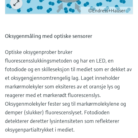
©Endress+Hauser
Oksygenmåling med optiske sensorer
Optiske oksygenprober bruker
fluorescensslukkingsmetoden og har en LED, en
fotodiode og en skilleseksjon til mediet som er dekket av
et oksygengjennomtrengelig lag. Laget inneholder
markørmolekyler som eksiteres av et oransje lys og
reagerer med et mørkerødt fluorescenslys.
Oksygenmolekyler fester seg til markørmolekylene og
demper (slukker) fluorescenslyset. Fotodioden
detekterer deretter lysintensiteten som reflekterer
oksygenpartialtrykket i mediet.