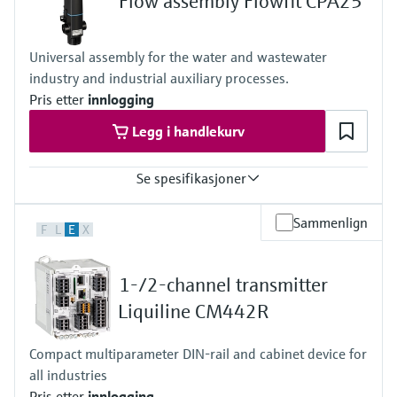
Flow assembly Flowfit CPA25
Universal assembly for the water and wastewater
industry and industrial auxiliary processes.
Pris etter
innlogging
Legg i handlekurv
Se spesifikasjoner
Process temperature
Sammenlign
F
L
E
X
0 to 80°C
(32 to 176°F)
Process pressure
1-/2-channel transmitter
max. 6 bar at 20°C
(87 psi at 68°F)
Liquiline CM442R
Compact multiparameter DIN-rail and cabinet device for
all industries
Pris etter
innlogging