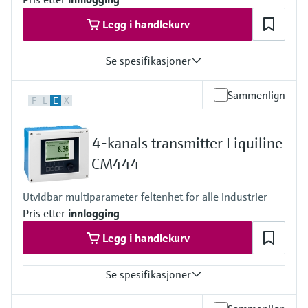
Legg i handlekurv
Se spesifikasjoner
Input
Sammenlign
F
L
E
X
1 to 2x Memosens digital input
2x 0/4 to 20mA Input optional
2x Digital input optional
4-kanals transmitter Liquiline
Output / communication
2 to 8x 0/4 to 20 mA current outputs
CM444
Alarmrelay, 2x relay, ProfibusDP, Modbus RS485,
Modbus TCP, Ethernet
Utvidbar multiparameter feltenhet for alle industrier
Ingress protection
Pris etter
innlogging
Transmitter: IP20
Optional Display: IP66
Legg i handlekurv
Se spesifikasjoner
Input