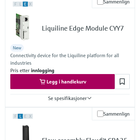
Sammenlign
F
L
E
X
1 to 2x Memosens digital input
Output / communication
2 to 4x 0/4 to 20 mA current outputs
Alarmrelay, 2x relay
Liquiline Edge Module CYY7
Ingress protection
IP66 / IP67
New
Connectivity device for the Liquiline platform for all
industries
Pris etter
innlogging
Legg i handlekurv
Se spesifikasjoner
Output / communication
Sammenlign
F
L
E
X
connection to Netilion Cloud Platform:
Ethernet; radio communication
Ingress protection
depending on Liquiline platform product