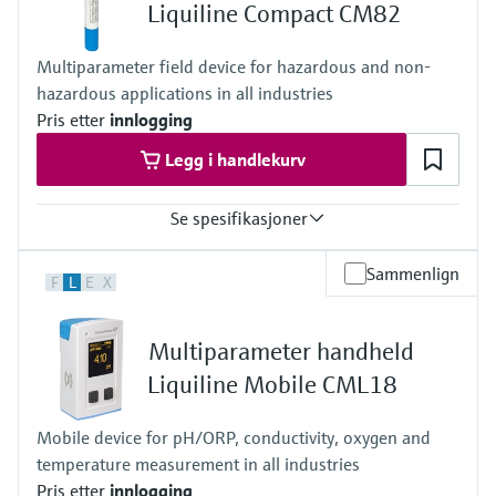
IP67, IP68, NEMA Type 6
Liquiline Compact CM82
Multiparameter field device for hazardous and non-
hazardous applications in all industries
Pris etter
innlogging
Legg i handlekurv
Se spesifikasjoner
Input
Sammenlign
F
L
E
X
One channel transmitter
Output / communication
4 to 20 mA, HART
Multiparameter handheld
Ingress protection
IP67, IP68, NEMA Type 6
Liquiline Mobile CML18
Mobile device for pH/ORP, conductivity, oxygen and
temperature measurement in all industries
Pris etter
innlogging