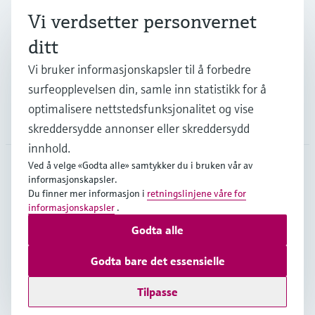
Industrier
Vi verdsetter personvernet
ditt
Kundestøtte
Vi bruker informasjonskapsler til å forbedre
surfeopplevelsen din, samle inn statistikk for å
optimalisere nettstedsfunksjonalitet og vise
Selskapet
skreddersydde annonser eller skreddersydd
innhold.
Ved å velge «Godta alle» samtykker du i bruken vår av
informasjonskapsler.
NOR
•
Norsk
Du finner mer informasjon i
retningslinjene våre for
informasjonskapsler
.
Godta alle
Opphavsrett © Endress+Hauser Group Services AG
Impressum nettside
Vilkår for bruk
Personvern
Godta bare det essensielle
Generelle salgs- og leveringsbetingelser NL17
Tilpasse