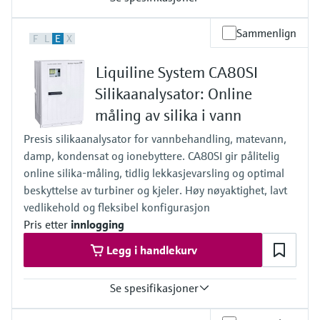
Measuring range
Sammenlign
F
L
E
X
0 to 80 mg/l CaCO3
0 to 80 mg/l with dilution function to maximum 16 to 1600 mg/l
Liquiline System CA80SI
CaCO3
Process temperature
Silikaanalysator: Online
4 to 40 °C (39 to 104 °F)
måling av silika i vann
Process pressure
Unpressurized
Presis silikaanalysator for vannbehandling, matevann,
damp, kondensat og ionebyttere. CA80SI gir pålitelig
online silika‑måling, tidlig lekkasjevarsling og optimal
beskyttelse av turbiner og kjeler. Høy nøyaktighet, lavt
vedlikehold og fleksibel konfigurasjon
Pris etter
innlogging
Legg i handlekurv
Se spesifikasjoner
Measuring range