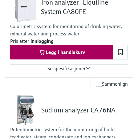
Iron analyzer Liquiline
mg/l Cr(VI)
Process temperature
System CA80FE
4 to 40 °C (39 to 104 °F)
Process pressure
Colorimetric system for monitoring of drinking water,
At atmospheric pressure, < 0.2 bar absolute
mineral water and process water
Pris etter
innlogging
Legg i handlekurv
Se spesifikasjoner
Measuring range
Sammenlign
0.05 to 2 mg/l Fe
0.1 to 5 mg/l Fe
0.1 to 5 mg/l with dilution function to maximum 2.0 to 100 mg/l
Fe
Sodium analyzer CA76NA
Process temperature
4 to 40 °C (39.2 to 104 °F)
Process pressure
Potentiometric system for the monitoring of boiler
At atmospheric pressure, < 0.2 bar
feedwater, steam, condensate and ion exchangers