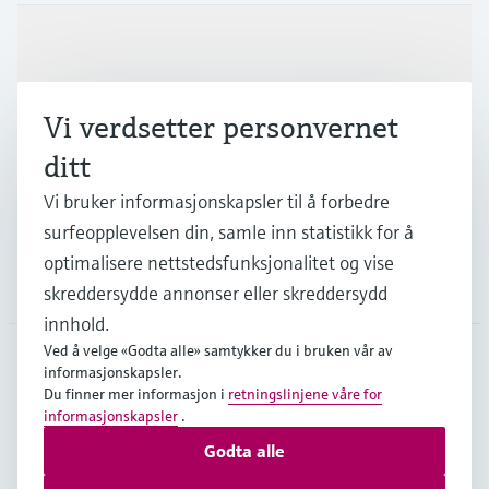
Produkter og tjenester
Vi verdsetter personvernet
Industrier
ditt
Vi bruker informasjonskapsler til å forbedre
Kundestøtte
surfeopplevelsen din, samle inn statistikk for å
optimalisere nettstedsfunksjonalitet og vise
Selskapet
skreddersydde annonser eller skreddersydd
innhold.
Ved å velge «Godta alle» samtykker du i bruken vår av
informasjonskapsler.
NOR
•
Norsk
Du finner mer informasjon i
retningslinjene våre for
informasjonskapsler
.
Godta alle
Opphavsrett © Endress+Hauser Group Services AG