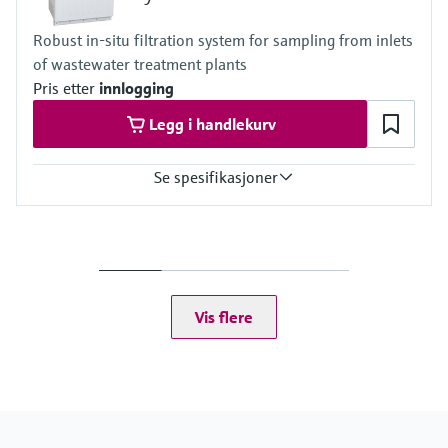
Robust in-situ filtration system for sampling from inlets
of wastewater treatment plants
Pris etter
innlogging
Legg i handlekurv
Se spesifikasjoner
Process temperature
4 to 40 °C (39 to 104 °F)
Process pressure
Unpressurized
Vis flere