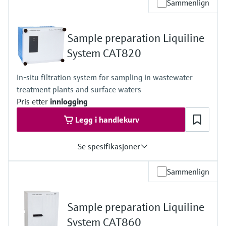
Sammenlign
0 to 500 µg/l (ppb)
50 to 5000 µg/l (ppb)
Process temperature
Sample preparation Liquiline
5 to 45 °C (41 to 113 °F)
Process pressure
System CAT820
1 to 5 bar (14.5 to 72.5 psi)
Measuring method
In-situ filtration system for sampling in wastewater
Comply with standard colorimetric measuring principle -
treatment plants and surface waters
heteropoly blue method
Pris etter
innlogging
Legg i handlekurv
Se spesifikasjoner
Process temperature
Sammenlign
4 to 40 °C (39 to 104 °F)
Process pressure
Unpressurized
Sample preparation Liquiline
System CAT860