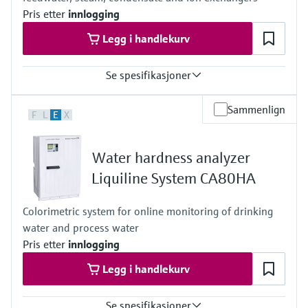
Pris etter
innlogging
Legg i handlekurv
Se spesifikasjoner
Measuring range
Sammenlign
F
L
E
X
0.1 to 9999 µg/l (ppb) Na
Process temperature
10 to 40 °C
Water hardness analyzer
(50 to 104 °F)
Process pressure
Liquiline System CA80HA
1 to 5 bar (abs)
14.5 to 72.5 psi
Colorimetric system for online monitoring of drinking
water and process water
Pris etter
innlogging
Legg i handlekurv
Se spesifikasjoner