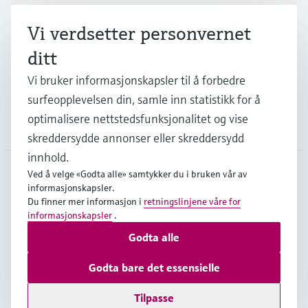
Industrier
Vi verdsetter personvernet
ditt
Kundestøtte
Vi bruker informasjonskapsler til å forbedre
surfeopplevelsen din, samle inn statistikk for å
optimalisere nettstedsfunksjonalitet og vise
Selskapet
skreddersydde annonser eller skreddersydd
innhold.
Ved å velge «Godta alle» samtykker du i bruken vår av
informasjonskapsler.
NOR
•
Norsk
Du finner mer informasjon i
retningslinjene våre for
informasjonskapsler
.
Godta alle
Opphavsrett © Endress+Hauser Group Services AG
Impressum nettside
Vilkår for bruk
Personvern
Godta bare det essensielle
Generelle salgs- og leveringsbetingelser NL17
Tilpasse