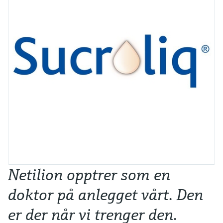
Netilion opptrer som en
V
doktor på anlegget vårt. Den
er der når vi trenger den.
r