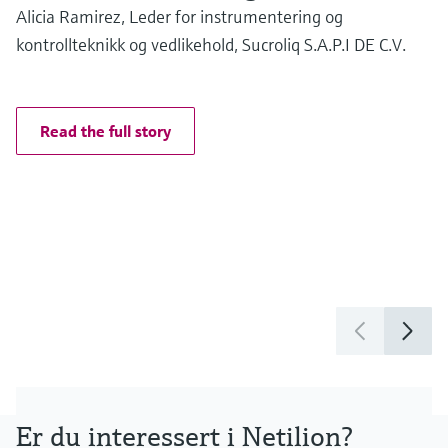
e
Alicia Ramirez, Leder for instrumentering og
kontrollteknikk og vedlikehold, Sucroliq S.A.P.I DE C.V.
a
å
Read the full story
g
p
Ol
Al
Er du interessert i Netilion?