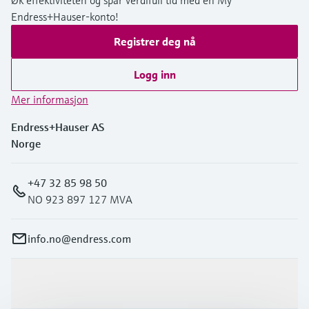
Øk effektiviteten og spar verdifull tid med en My
Endress+Hauser-konto!
Registrer deg nå
Logg inn
Mer informasjon
Endress+Hauser AS
Norge
+47 32 85 98 50
NO 923 897 127 MVA
info.no@endress.com
Produkter og tjenester