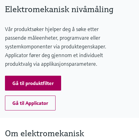
-20°C ... +230°C
Elektromekanisk nivåmåling
(-4°F ... 446°F)
Process pressure / max. overpressure limit
0.8 ... 3 bar abs.
Vår produktsøker hjelper deg å søke etter
(11.6psi ...43.5psi abs.)
Max. measurement distance
passende måleenheter, programvare eller
90 m (295 ft)
systemkomponenter via produktegenskaper.
Main wetted parts
Aluminium, Steel, Stainless steel
Applicator fører deg gjennom et individuelt
produktvalg via applikasjonsparametere.
Gå til produktfilter
Gå til Applicator
Om elektromekanisk