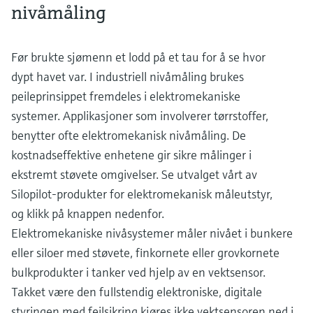
nivåmåling
Før brukte sjømenn et lodd på et tau for å se hvor
dypt havet var. I industriell nivåmåling brukes
peileprinsippet fremdeles i elektromekaniske
systemer. Applikasjoner som involverer tørrstoffer,
benytter ofte elektromekanisk nivåmåling. De
kostnadseffektive enhetene gir sikre målinger i
ekstremt støvete omgivelser. Se utvalget vårt av
Silopilot-produkter for elektromekanisk måleutstyr,
og klikk på knappen nedenfor.
Elektromekaniske nivåsystemer måler nivået i bunkere
eller siloer med støvete, finkornete eller grovkornete
bulkprodukter i tanker ved hjelp av en vektsensor.
Takket være den fullstendig elektroniske, digitale
styringen med feilsikring kjøres ikke vektsensoren ned i