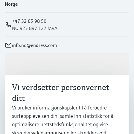
Norge
+47 32 85 98 50
NO 923 897 127 MVA
info.no@endress.com
Produkter og tjenester
Vi verdsetter personvernet
Industrier
ditt
Vi bruker informasjonskapsler til å forbedre
Kundestøtte
surfeopplevelsen din, samle inn statistikk for å
optimalisere nettstedsfunksjonalitet og vise
Selskapet
skreddersydde annonser eller skreddersydd