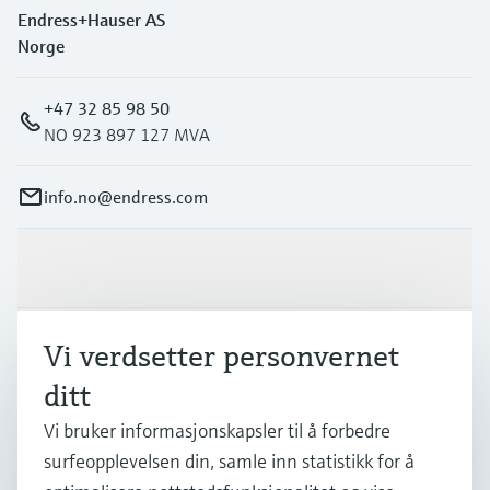
Endress+Hauser AS
Norge
+47 32 85 98 50
NO 923 897 127 MVA
info.no@endress.com
Produkter og tjenester
Vi verdsetter personvernet
Industrier
ditt
Kundestøtte
Vi bruker informasjonskapsler til å forbedre
surfeopplevelsen din, samle inn statistikk for å