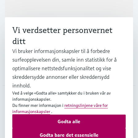
Produkter og tjenester
Vi verdsetter personvernet
Industrier
ditt
Vi bruker informasjonskapsler til å forbedre
Kundestøtte
surfeopplevelsen din, samle inn statistikk for å
optimalisere nettstedsfunksjonalitet og vise
Selskapet
skreddersydde annonser eller skreddersydd
innhold.
Ved å velge «Godta alle» samtykker du i bruken vår av
informasjonskapsler.
NOR
•
Norsk
Du finner mer informasjon i
retningslinjene våre for
informasjonskapsler
.
Godta alle
Opphavsrett © Endress+Hauser Group Services AG
Impressum nettside
Vilkår for bruk
Personvern
Godta bare det essensielle