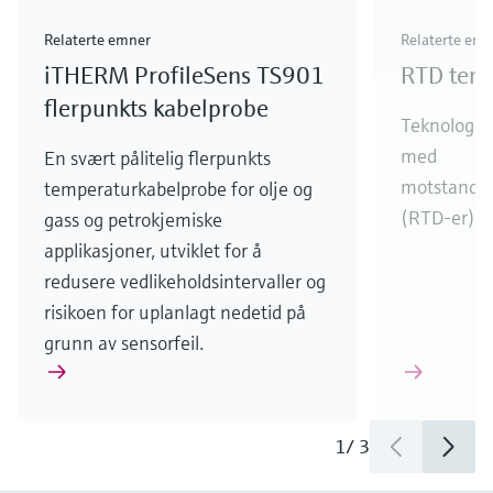
Relaterte emner
Relaterte em
iTHERM ProfileSens TS901
RTD tem
flerpunkts kabelprobe
Teknologi, 
med
En svært pålitelig flerpunkts
motstandst
temperaturkabelprobe for olje og
(RTD-er) i
gass og petrokjemiske
applikasjoner, utviklet for å
redusere vedlikeholdsintervaller og
risikoen for uplanlagt nedetid på
grunn av sensorfeil.
1
/
3