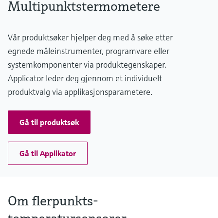
Multipunktstermometere
Type J:
-50…400 °C
max. 440 °C
(-58...752 °F)
(max. 824 °F)
Max. immersion length on request
Type N:
Vår produktsøker hjelper deg med å søke etter
up to 60.000,00 mm (2.360'')
max. 920 °C
egnede måleinstrumenter, programvare eller
(max. 1.688 °F)
systemkomponenter via produktegenskaper.
Type E:
max. 510 °C
Applicator leder deg gjennom et individuelt
(max. 950 °F)
produktvalg via applikasjonsparametere.
Max. immersion length on request
up to 13.000,00 mm (511,81'')
Gå til produktsøk
Gå til Applikator
Om flerpunkts-