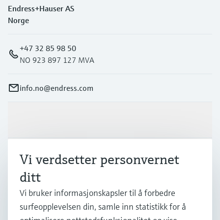
Endress+Hauser AS
Norge
+47 32 85 98 50
NO 923 897 127 MVA
info.no@endress.com
Produkter og tjenester
Industrier
Vi verdsetter personvernet
ditt
Kundestøtte
Vi bruker informasjonskapsler til å forbedre
surfeopplevelsen din, samle inn statistikk for å