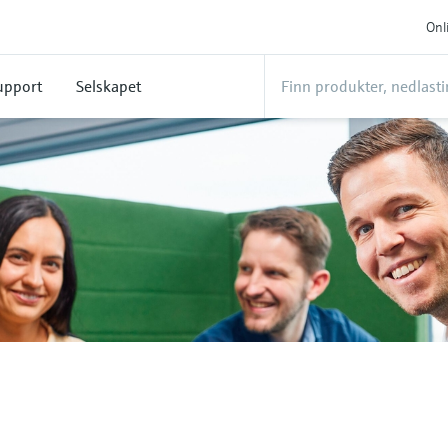
Onl
upport
Selskapet