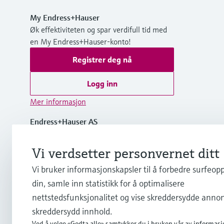
My Endress+Hauser
Øk effektiviteten og spar verdifull tid med
en My Endress+Hauser-konto!
Registrer deg nå
Logg inn
Mer informasjon
Endress+Hauser AS
Norge
Vi verdsetter personvernet ditt
+47 32 85 98 50
Vi bruker informasjonskapsler til å forbedre surfeop
NO 923 897 127 MVA
din, samle inn statistikk for å optimalisere
nettstedsfunksjonalitet og vise skreddersydde annon
info.no@endress.com
skreddersydd innhold.
Ved å velge «Godta alle» samtykker du i bruken vår av informasj