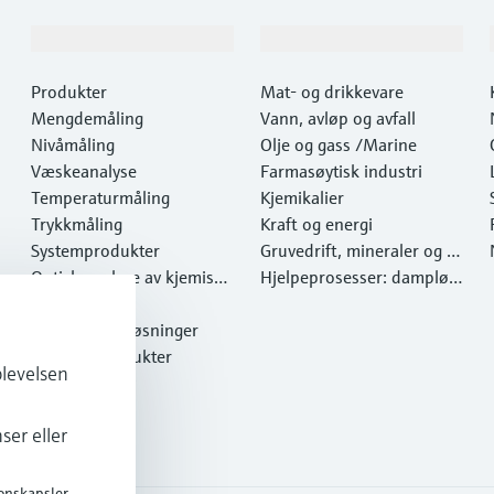
Produkter og tjenester
Industrier
Produkter
Mat- og drikkevare
Mengdemåling
Vann, avløp og avfall
Nivåmåling
Olje og gass /Marine
Væskeanalyse
Farmasøytisk industri
Temperaturmåling
Kjemikalier
Trykkmåling
Kraft og energi
Systemprodukter
Gruvedrift, mineraler og m
Optisk analyse av kjemiske
etaller
Hjelpeprosesser: dampløs
egenskaper
Netilion IIoT
ninger
Programvareløsninger
Utvalgte produkter
plevelsen
Onlineverktøy
Tjenester
ser eller
onskapsler.