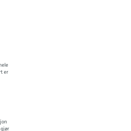
hele
rt er
sjon
 gjør