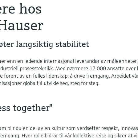
ere hos
Hauser
ter langsiktig stabilitet
er enn en ledende internasjonal leverandør av måleenheter,
industriell prosessteknikk. Med nærmere 17 000 ansatte over 
ie forent av en felles lidenskap: å drive fremgang. Arbeidet vå
nisasjoner globalt å utvikle seg, steg for steg.
ess together"
eam blir du en del av en kultur som verdsetter respekt, innova
emgang. Hver rolle bidrar til vår kollektive reise og sikrer at vi