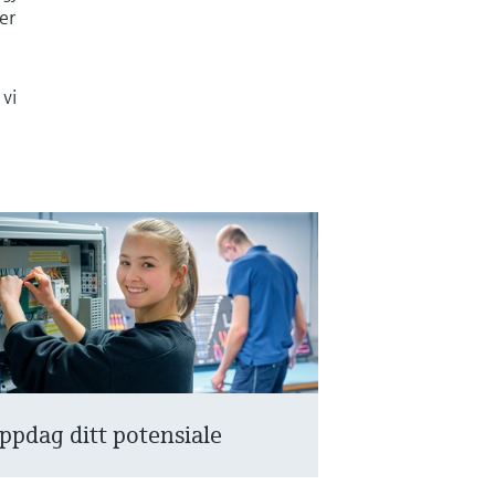
er
 vi
ppdag ditt potensiale