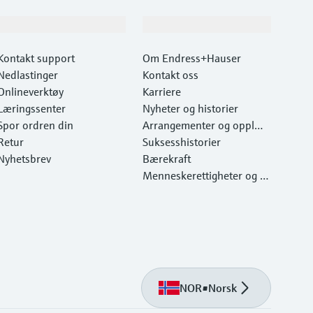
Kundestøtte
Selskapet
Kontakt support
Om Endress+Hauser
Nedlastinger
Kontakt oss
Onlineverktøy
Karriere
Læringssenter
Nyheter og historier
Spor ordren din
Arrangementer og opplæri
Retur
ng
Suksesshistorier
Nyhetsbrev
Bærekraft
Menneskerettigheter og m
iljøvern
NOR
•
Norsk