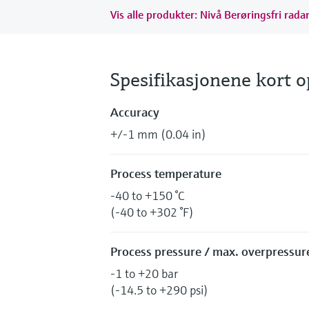
Vis alle produkter: Nivå Berøringsfri rada
Spesifikasjonene kort
Accuracy
+/-1 mm (0.04 in)
Process temperature
-40 to +150 °C
(-40 to +302 °F)
Process pressure / max. overpressure
-1 to +20 bar
(-14.5 to +290 psi)