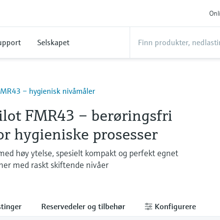
Onl
upport
Selskapet
FMR43 – hygienisk nivåmåler
ilot FMR43 – berøringsfri
or hygieniske prosesser
ed høy ytelse, spesielt kompakt og perfekt egnet
oner med raskt skiftende nivåer
tinger
Reservedeler og tilbehør
Konfigurere