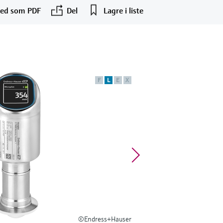
ned som PDF
Del
Lagre i liste
F
L
E
X
©Endress+Hauser