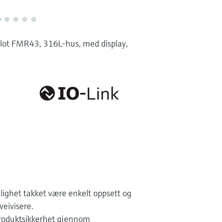
ilot FMR43, 316L-hus, med display,
ighet takket være enkelt oppsett og
eivisere.
produktsikkerhet gjennom