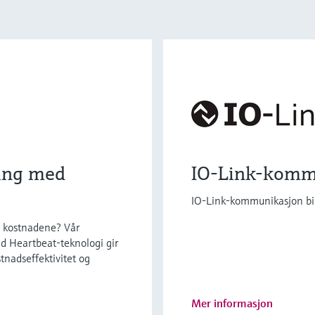
ing med
IO-Link-komm
i
IO-Link-kommunikasjon bidra
e kostnadene? Vår
d Heartbeat-teknologi gir
tnadseffektivitet og
Mer informasjon