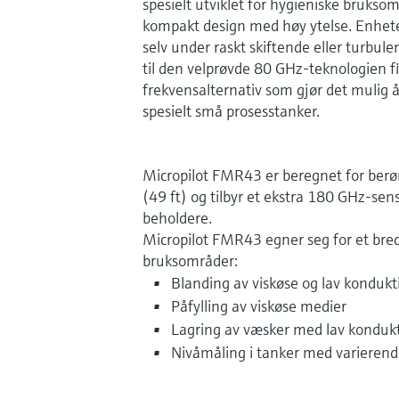
spesielt utviklet for hygieniske bruks
kompakt design med høy ytelse. Enheten
selv under raskt skiftende eller turbulen
til den velprøvde 80 GHz-teknologien f
frekvensalternativ som gjør det mulig å
spesielt små prosesstanker.
Micropilot FMR43 er beregnet for berør
(49 ft) og tilbyr et ekstra 180 GHz-sen
beholdere.
Micropilot FMR43 egner seg for et bred
bruksområder:
Blanding av viskøse og lav kondukt
Påfylling av viskøse medier
Lagring av væsker med lav kondukt
Nivåmåling i tanker med varieren