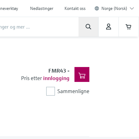
ineverktøy
Nedlastinger
Kontakt oss
Norge (Norsk)
FMR43
-
Pris etter
innlogging
Sammenligne