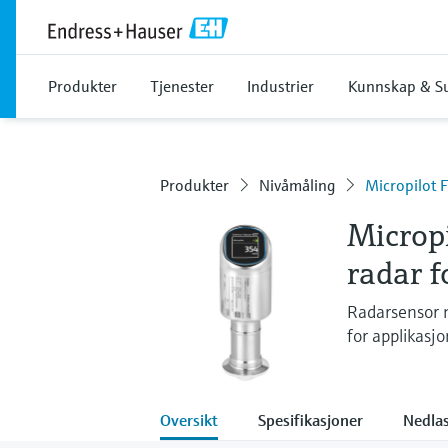
Produkter
Tjenester
Industrier
Kunnskap & S
Produkter
Nivåmåling
Micropilot 
Microp
radar f
Radarsensor m
for applikasj
Oversikt
Spesifikasjoner
Nedlas