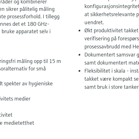
områder og kombinerer
konfigurasjonsintegrite
 sikrer pålitelig måling
at sikkerhetsrelevante 
te prosessforhold. I tillegg
uendret.
innes det et 180 GHz-
Økt produktivitet takke
 bruke apparatet selv i
verifisering på forespør
prosessavbrudd med Hea
Dokumentert samsvar gj
ingsfri måling opp til 15 m
samt dokumentert mater
soralternativ for små
Fleksibilitet i skala - i
takket være kompakt sen
t spekter av hygieniske
samt bruk i store tanker 
ivitets medier
ivitet
de medietetthet