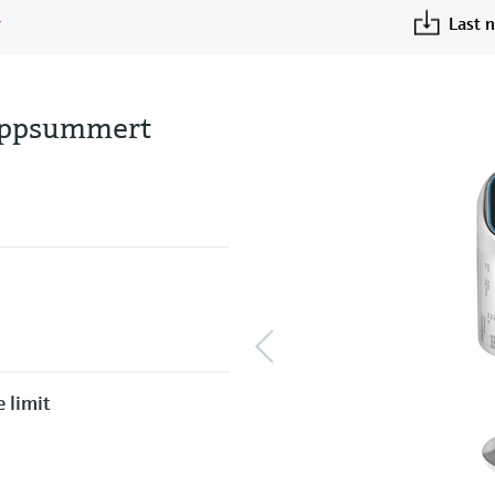
r
Last 
 oppsummert
 limit