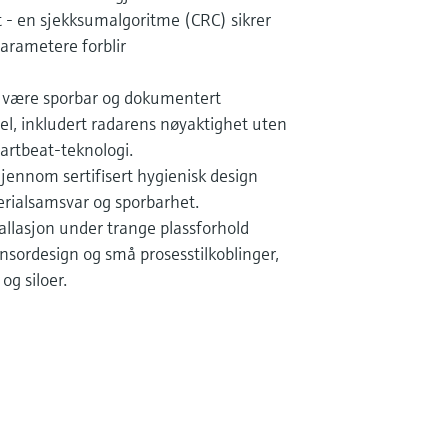
t - en sjekksumalgoritme (CRC) sikrer
parametere forblir
t være sporbar og dokumentert
sel, inkludert radarens nøyaktighet uten
rtbeat-teknologi.
ennom sertifisert hygienisk design
ialsamsvar og sporbarhet.
nstallasjon under trange plassforhold
sordesign og små prosesstilkoblinger,
og siloer.