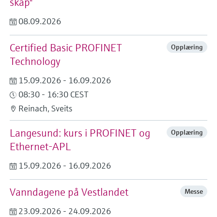
skap"
Fotometre til industrien
velg ditt relevante industriformål for å sikre
Handle alt
et pålitelig utvalg.
Informasjon om enheten
08.09.2026
TS-måling med
Få tilgang til spesifikke enhetsopplysninger
(bruksanvisning, teknisk informasjon, nyere
mikrobølgeteknologi
Certified Basic PROFINET
Opplæring
produkter og reservedeler) ved å skrive inn
Technology
serienummeret som finnes på enhetens
Enklere væskeanalyse med
typeskilt.
Finn reservedeler
15.09.2026 - 16.09.2026
Memosens-teknologi
Finn riktig reservedel ved å skrive inn
08:30 - 16:30 CEST
produktrot, ordrekode eller serienummer
Reinach, Sveits
Handle alt
Langesund: kurs i PROFINET og
Opplæring
Ethernet-APL
15.09.2026 - 16.09.2026
Vanndagene på Vestlandet
Messe
23.09.2026 - 24.09.2026