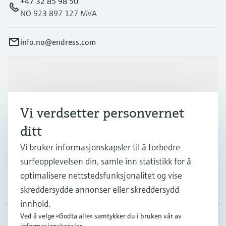
+47 32 85 98 50
NO 923 897 127 MVA
info.no@endress.com
Produkter og tjenester
Vi verdsetter personvernet
Industrier
ditt
Vi bruker informasjonskapsler til å forbedre
Kundestøtte
surfeopplevelsen din, samle inn statistikk for å
optimalisere nettstedsfunksjonalitet og vise
Selskapet
skreddersydde annonser eller skreddersydd
innhold.
Ved å velge «Godta alle» samtykker du i bruken vår av