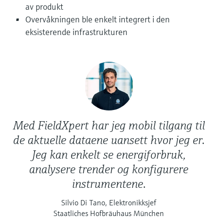
Fotometre til industrien
av produkt
velg ditt relevante industriformål for å sikre
Handle alt
et pålitelig utvalg.
Overvåkningen ble enkelt integrert i den
Informasjon om enheten
TS-måling med
eksisterende infrastrukturen
Få tilgang til spesifikke enhetsopplysninger
(bruksanvisning, teknisk informasjon, nyere
mikrobølgeteknologi
produkter og reservedeler) ved å skrive inn
serienummeret som finnes på enhetens
Enklere væskeanalyse med
typeskilt.
Finn reservedeler
Memosens-teknologi
Finn riktig reservedel ved å skrive inn
produktrot, ordrekode eller serienummer
Handle alt
Med FieldXpert har jeg mobil tilgang til
de aktuelle dataene uansett hvor jeg er.
Jeg kan enkelt se energiforbruk,
analysere trender og konfigurere
instrumentene.
Silvio Di Tano, Elektronikksjef
Staatliches Hofbräuhaus München