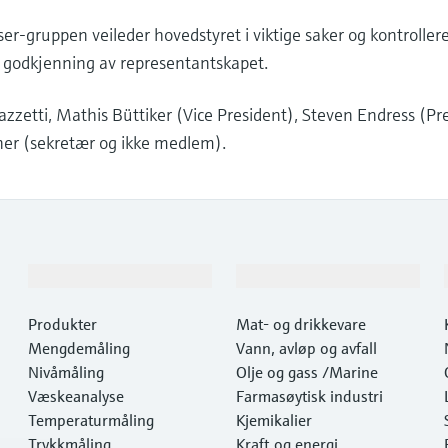
gruppen veileder hovedstyret i viktige saker og kontrolle
r godkjenning av representantskapet.
tti, Mathis Büttiker (Vice President), Steven Endress (Pr
er (sekretær og ikke medlem).
Produkter og tjenester
Industrier
Produkter
Mat- og drikkevare
Mengdemåling
Vann, avløp og avfall
Nivåmåling
Olje og gass /Marine
Væskeanalyse
Farmasøytisk industri
Temperaturmåling
Kjemikalier
Trykkmåling
Kraft og energi