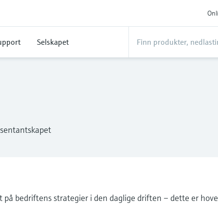
Onl
upport
Selskapet
esentantskapet
på bedriftens strategier i den daglige driften – dette er hov