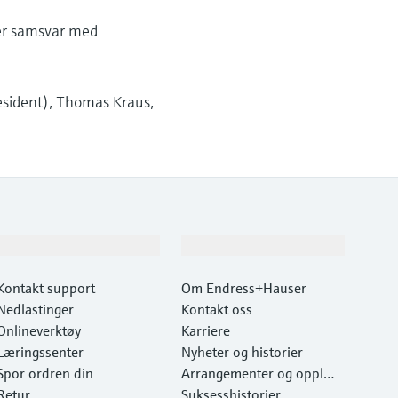
rer samsvar med
esident), Thomas Kraus,
Kundestøtte
Selskapet
Kontakt support
Om Endress+Hauser
Nedlastinger
Kontakt oss
Onlineverktøy
Karriere
Læringssenter
Nyheter og historier
Spor ordren din
Arrangementer og opplæri
Retur
ng
Suksesshistorier