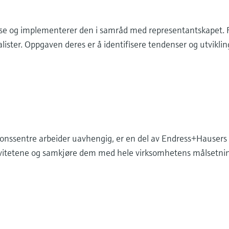
se og implementerer den i samråd med representantskapet. F
lister. Oppgaven deres er å identifisere tendenser og utviklin
jonssentre arbeider uavhengig, er en del av Endress+Hausers b
vitetene og samkjøre dem med hele virksomhetens målsetni