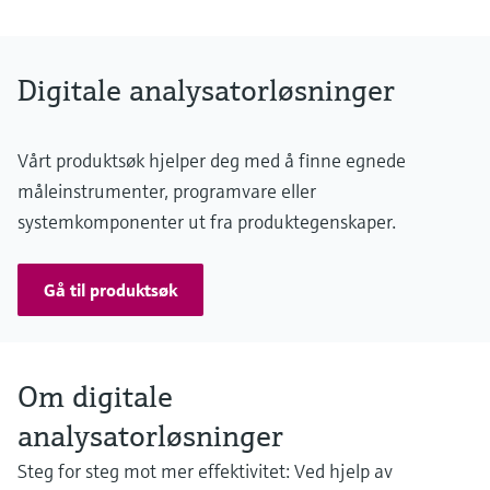
MARdiagnostics: Off-premise: monitoringbox.endress.com
MARlogger: On-premise: DNV-certified maritime Industrial PC or
virtual machine on the user's servers
Contract type
Digitale analysatorløsninger
MARpems: Software
MARdiagnostics: SaaS (Software as a Service)
MARlogger: Software
Vårt produktsøk hjelper deg med å finne egnede
måleinstrumenter, programvare eller
systemkomponenter ut fra produktegenskaper.
Gå til produktsøk
Om digitale
analysatorløsninger
Steg for steg mot mer effektivitet: Ved hjelp av