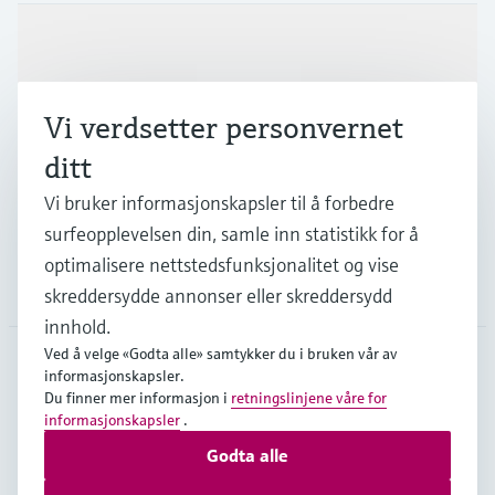
Produkter og tjenester
Vi verdsetter personvernet
Industrier
ditt
Vi bruker informasjonskapsler til å forbedre
Kundestøtte
surfeopplevelsen din, samle inn statistikk for å
optimalisere nettstedsfunksjonalitet og vise
Selskapet
skreddersydde annonser eller skreddersydd
innhold.
Ved å velge «Godta alle» samtykker du i bruken vår av
informasjonskapsler.
NOR
•
Norsk
Du finner mer informasjon i
retningslinjene våre for
informasjonskapsler
.
Godta alle
Opphavsrett © Endress+Hauser Group Services AG