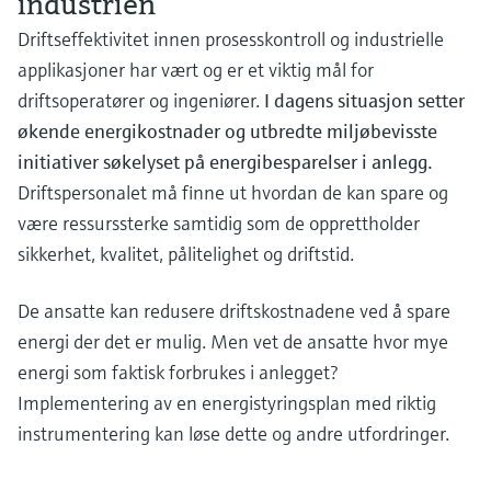
industrien
Læringssenter - Utforsk veiledede kurs og
differensialtrykk
Laboratorieinstrumenter og pH-
Nettbrett for enhetskonfigurasjon
Endress+Hauser Optical Analysis
Prosessgassanalysatorer
Nettverksbygging
Job opportunities at
ressurser på Endress+Hausers
Driftseffektivitet innen prosesskontroll og industrielle
Optisk analyse av kjemiske
Konduktiv nivåmåling
Temperaturbrytere
Netilion Device Viewer
Gruvedrift, mineraler og metaller
Karriere
Bærekraft
målere
læringsplattform og oppgrader deg fra hvor
Endress+Hauser SICK
applikasjoner har vært og er et viktig mål for
egenskaper
Handle alt
Energi-kalkulatorer og datalogger
Endress+Hauser SICK
Måleinstrumenter for luftkvalitet i
Arrangementer
som helst.
Nivådeteksjon med flottørbryter
Overflatetermometre
Netilion Water
Hjelpeprosesser: dampløsninger
Tilknyttede selskaper
driftsoperatører og ingeniører.
I dagens situasjon setter
Automatiske vannprøvetakere
tunneler
Arrangementer og opplæring
Netilion IIoT
Overspenningsvern
økende energikostnader og utbredte miljøbevisste
Velg mellom en rekke arrangementer, det
Radiometrisk nivåmåling
Temperatursensor med kabel
være seg opplæring, seminarer, utstillinger,
TOC-, COD- og SAC-analysatorer
Røykdetektorer
initiativer søkelyset på energibesparelser i anlegg.
toppmøter eller online seminarer.
Programvareløsninger
Handle alt
I fokus for alle bransjer
Driftspersonalet må finne ut hvordan de kan spare og
Nivåmåling med flaggbryter
Flerpunkts-temperatursensorer
ORP-sensorer og -transmittere
Siktmålere
være ressurssterke samtidig som de opprettholder
Bærekraftige løsninger for
sikkerhet, kvalitet, pålitelighet og driftstid.
Servo-nivåmåling
Handle alt
Slamnivåsensorer og -transmittere
Høydevarslingsdetektorer
Produktverktøy
industrien
De ansatte kan redusere driftskostnadene ved å spare
Elektromekanisk nivåmåling
Næringsstoffanalysatorer og
Handle alt
Produktsøk
Digitalisering som transformerer
energi der det er mulig. Men vet de ansatte hvor mye
sensorer
Finn produkter basert på produktegenskaper
prosessindustrien
energi som faktisk forbrukes i anlegget?
Nivådeteksjon med
Implementering av en energistyringsplan med riktig
mikrobølgebarriere
Applikator
Analysatorer for konsentrasjoner i
Optimalisert drift basert på
instrumentering kan løse dette og andre utfordringer.
Under planleggingen kan du enkelt velge
vann
prosessgjennomsiktighet på
riktig måleinstrument og størrelse for ditt
Nivåmåling med trykk
beslutningsnivå
bruksområde. Angi kjente parametere eller