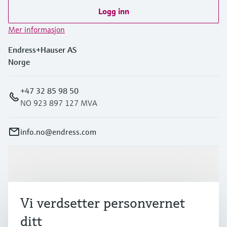
Logg inn
Mer informasjon
Endress+Hauser AS
Norge
+47 32 85 98 50
NO 923 897 127 MVA
info.no@endress.com
Produkter og tjenester
Vi verdsetter personvernet
Industrier
ditt