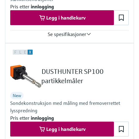
EN 15267
Pris etter
innlogging
EN 14181
MCERTS
Legg i handlekurv
2010/75/EU
U.S. EPA PS-11 compliant
Se spesifikasjoner
Measuring principle
F
L
E
X
Scattered light backward
Process temperature
–40 °C ... +600 °C
DUSTHUNTER SP100
Conformities
TUEV type-examination
partikkelmåler
China's EPA compliant
DNV Maritime type approval
New
Sondekonstruksjon med måling med fremoverrettet
lysspredning
Pris etter
innlogging
Legg i handlekurv