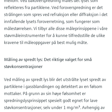
mellom: Ved bakoverspredning måles det lyset som
reflekteres fra partiklene. Ved foroverspredning er det
strålingen som spres ved refraksjon eller diffraksjon i det
innfallende lysets foroverretning, som fungerer som
målestørrelsen. Vi tilbyr alle disse måleprinsippene i våre
støvmåleinstrumenter for å kunne tilfredsstille de ulike
kravene til måleoppgaver på best mulig måte.
Måling av spredt lys: Det riktige valget for små
støvkonsentrasjoner
Ved måling av spredt lys blir det utstrålte lyset spredt av
partiklene i gassblandingen og detektert av en følsom
mottaker. På grunn av sin høye følsomhet er
spredningslysprinsippet spesielt godt egnet for lave
støvkonsentrasjoner, selv under 1 mg/m³. Avhengig av