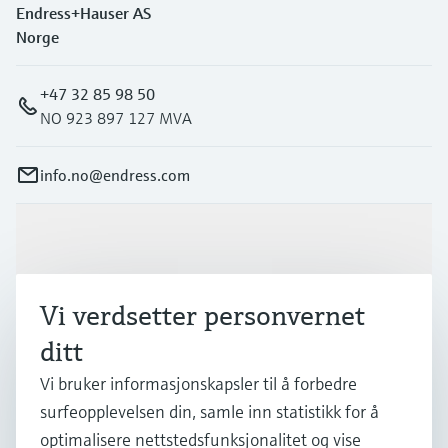
Endress+Hauser AS
Norge
+47 32 85 98 50
NO 923 897 127 MVA
info.no@endress.com
Produkter og tjenester
Vi verdsetter personvernet
Industrier
ditt
Vi bruker informasjonskapsler til å forbedre
Kundestøtte
surfeopplevelsen din, samle inn statistikk for å
optimalisere nettstedsfunksjonalitet og vise