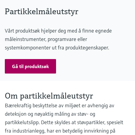
Relative opacity: 0 ... 10 % / 0 ... 100 %
Partikkelmåleutstyr
Extinction: 0 ... 0.045 / 0 ... 2
Dust concentration: 0 ... 200 mg/m³ / 0 ... 10,000 mg/m³
The measurement depends on measuring distance and dust
Vårt produktsøk hjelper deg med å finne egnede
properties
måleinstrumenter, programvare eller
systemkomponenter ut fra produktegenskaper.
Gå til produktsøk
Om partikkelmåleutstyr
Bærekraftig beskyttelse av miljøet er avhengig av
deteksjon og nøyaktig måling av støv- og
partikkelutslipp. Dette skyldes at støvpartikler, spesielt
fra industrianlegg, har en betydelig innvirkning på