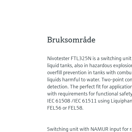
Bruksområde
Nivotester FTL325N is a switching unit f
liquid tanks, also in hazardous explosio
overfill prevention in tanks with comb
liquids harmful to water. Two-point con
detection. The perfect fit for applicatio
with requirements for functional safety
IEC 61508 /IEC 61511 using Liquiphant 
FEL56 or FEL58.
Switching unit with NAMUR input for ra