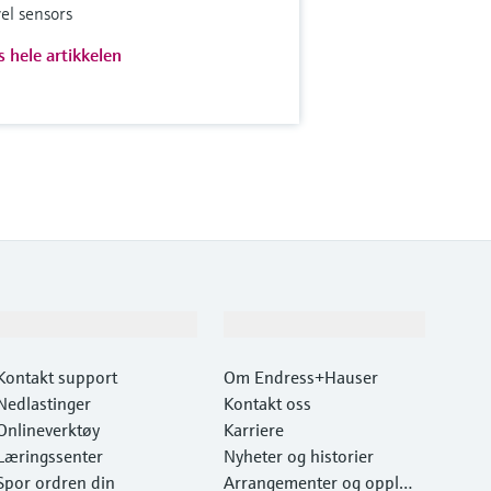
vel sensors
s hele artikkelen
Kundestøtte
Selskapet
Kontakt support
Om Endress+Hauser
Nedlastinger
Kontakt oss
Onlineverktøy
Karriere
Læringssenter
Nyheter og historier
Spor ordren din
Arrangementer og opplæri