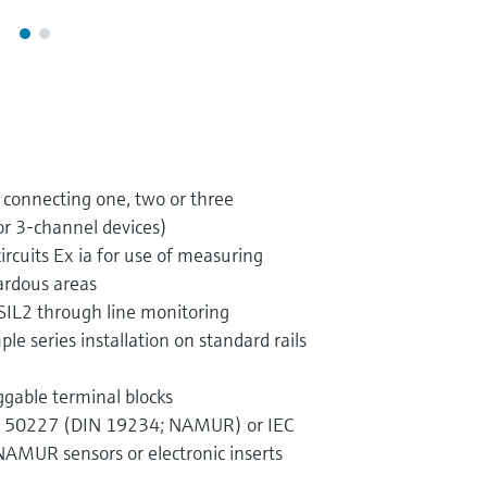
 connecting one, two or three
or 3-channel devices)
 circuits Ex ia for use of measuring
ardous areas
 SIL2 through line monitoring
ple series installation on standard rails
ggable terminal blocks
N 50227 (DIN 19234; NAMUR) or IEC
AMUR sensors or electronic inserts