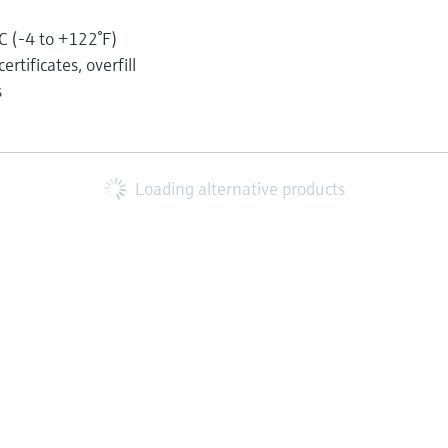
C (-4 to +122°F)
rtificates, overfill
s
Loading alternative products