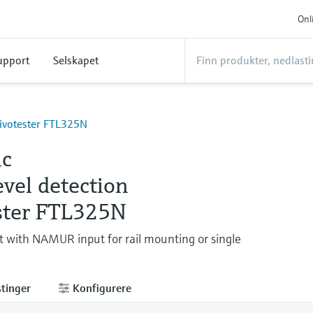
Onl
upport
Selskapet
Nivotester FTL325N
ic
evel detection
ster FTL325N
t with NAMUR input for rail mounting or single
tinger
Konfigurere