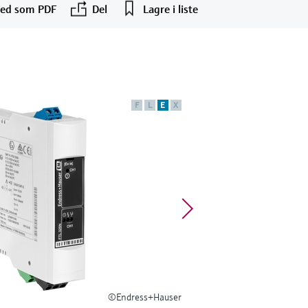
ned som PDF
Del
Lagre i liste
F
L
E
X
©Endress+Hauser