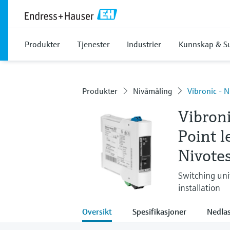
Produkter
Tjenester
Industrier
Kunnskap & S
Produkter
Nivåmåling
Vibronic - 
Vibron
Point l
Nivote
Switching uni
installation
Oversikt
Spesifikasjoner
Nedlas