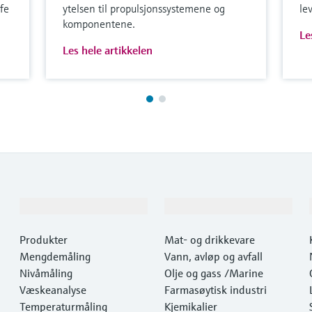
fe
ytelsen til propulsjonssystemene og
le
komponentene.
Le
Les hele artikkelen
Produkter og tjenester
Industrier
Produkter
Mat- og drikkevare
Mengdemåling
Vann, avløp og avfall
Nivåmåling
Olje og gass /Marine
Væskeanalyse
Farmasøytisk industri
Temperaturmåling
Kjemikalier