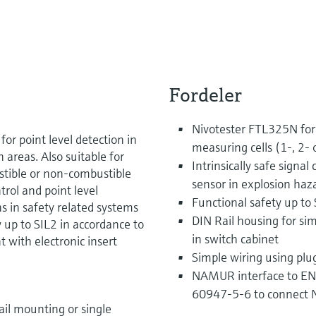
Fordeler
Nivotester FTL325N for
or point level detection in
measuring cells (1-, 2- 
n areas. Also suitable for
Intrinsically safe signal
ustible or non-combustible
sensor in explosion haz
trol and point level
Functional safety up to
ns in safety related systems
DIN Rail housing for sim
 up to SIL2 in accordance to
in switch cabinet
with electronic insert
Simple wiring using plu
NAMUR interface to E
60947-5-6 to connect N
il mounting or single