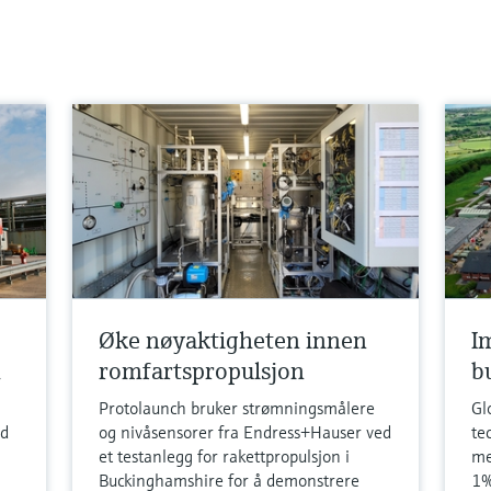
Øke nøyaktigheten innen
I
h
romfartspropulsjon
b
Protolaunch bruker strømningsmålere
Gl
nd
og nivåsensorer fra Endress+Hauser ved
te
et testanlegg for rakettpropulsjon i
me
Buckinghamshire for å demonstrere
1%