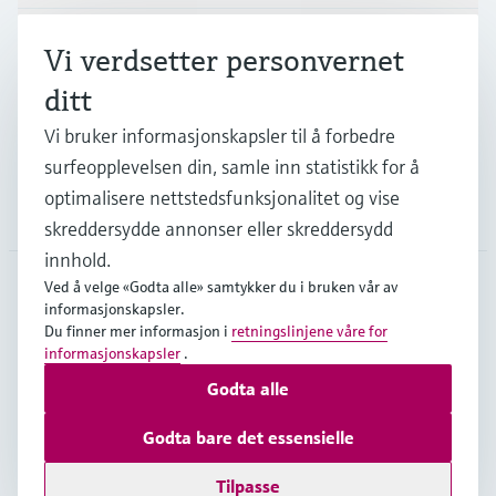
Industrier
Vi verdsetter personvernet
ditt
Kundestøtte
Vi bruker informasjonskapsler til å forbedre
surfeopplevelsen din, samle inn statistikk for å
optimalisere nettstedsfunksjonalitet og vise
Selskapet
skreddersydde annonser eller skreddersydd
innhold.
Ved å velge «Godta alle» samtykker du i bruken vår av
informasjonskapsler.
NOR
•
Norsk
Du finner mer informasjon i
retningslinjene våre for
informasjonskapsler
.
Godta alle
Opphavsrett © Endress+Hauser Group Services AG
Impressum nettside
Vilkår for bruk
Personvern
Godta bare det essensielle
Generelle salgs- og leveringsbetingelser NL17
Tilpasse