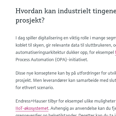
Hvordan kan industrielt tingene
prosjekt?
I dag spiller digitalisering en viktig rolle i mange s
koblet til skyen, gir relevante data til sluttbrukeren,
automatiseringsarkitektur dukker opp, for eksempel
Process Automation (OPA)-initiativet.
Disse nye konseptene kan by på utfordringer for utv
prosjekt. Men leverandører kan samarbeide med slut
for ethvert scenario.
Endress+Hauser tilbyr for eksempel ulike muligheter f
IIoT-økosystemet
. Avhengig av anvendelse kan du fje
grenseverdier og helsetilstander. Deretter kan du ta 