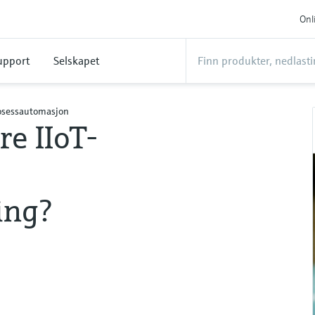
Onl
upport
Selskapet
rosessautomasjon
e IIoT-
ing?