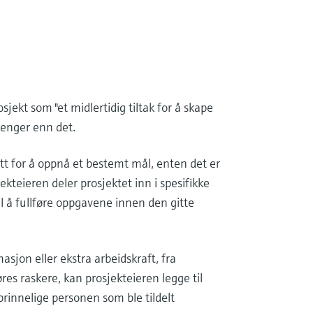
sjekt som "et midlertidig tiltak for å skape
 lenger enn det.
tt for å oppnå et bestemt mål, enten det er
ekteieren deler prosjektet inn i spesifikke
til å fullføre oppgavene innen den gitte
sjon eller ekstra arbeidskraft, fra
øres raskere, kan prosjekteieren legge til
rinnelige personen som ble tildelt