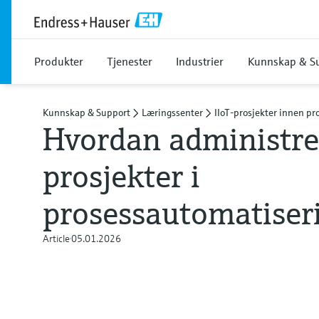
Produkter
Tjenester
Industrier
Kunnskap & S
Kunnskap & Support
Læringssenter
IIoT-prosjekter innen p
Hvordan administrer
prosjekter i
prosessautomatiser
Article
05.01.2026