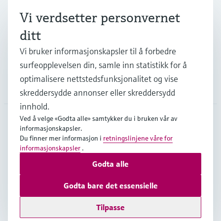
Industrier
Vi verdsetter personvernet
ditt
Kundestøtte
Vi bruker informasjonskapsler til å forbedre
surfeopplevelsen din, samle inn statistikk for å
optimalisere nettstedsfunksjonalitet og vise
Selskapet
skreddersydde annonser eller skreddersydd
innhold.
Ved å velge «Godta alle» samtykker du i bruken vår av
informasjonskapsler.
NOR
•
Norsk
Du finner mer informasjon i
retningslinjene våre for
informasjonskapsler
.
Godta alle
Opphavsrett © Endress+Hauser Group Services AG
Impressum nettside
Vilkår for bruk
Personvern
Godta bare det essensielle
Generelle salgs- og leveringsbetingelser NL17
Tilpasse