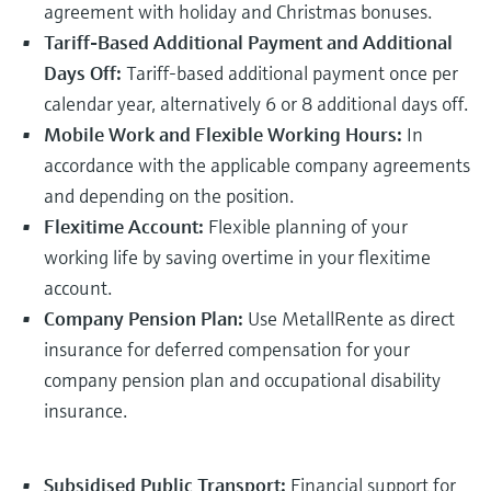
agreement with holiday and Christmas bonuses.
Fotometre til industrien
velg ditt relevante industriformål for å sikre
Handle alt
et pålitelig utvalg.
Tariff-Based Additional Payment and Additional
Informasjon om enheten
TS-måling med
Days Off:
Tariff-based additional payment once per
Få tilgang til spesifikke enhetsopplysninger
(bruksanvisning, teknisk informasjon, nyere
mikrobølgeteknologi
calendar year, alternatively 6 or 8 additional days off.
produkter og reservedeler) ved å skrive inn
Mobile Work and Flexible Working Hours:
In
serienummeret som finnes på enhetens
Enklere væskeanalyse med
typeskilt.
accordance with the applicable company agreements
Finn reservedeler
Memosens-teknologi
and depending on the position.
Finn riktig reservedel ved å skrive inn
produktrot, ordrekode eller serienummer
Flexitime Account:
Flexible planning of your
Handle alt
working life by saving overtime in your flexitime
account.
Company Pension Plan:
Use MetallRente as direct
insurance for deferred compensation for your
company pension plan and occupational disability
insurance.
Subsidised Public Transport:
Financial support for