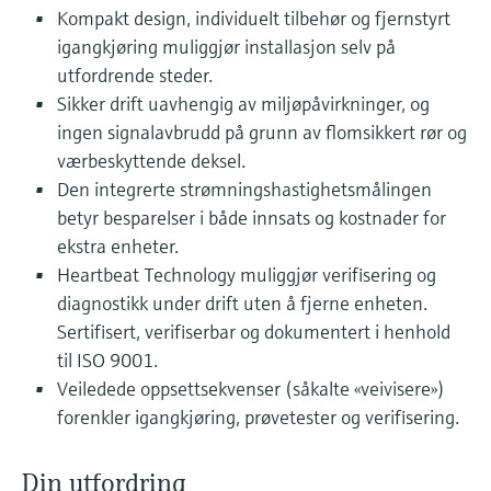
Fotometre til industrien
Kompakt design, individuelt tilbehør og fjernstyrt
velg ditt relevante industriformål for å sikre
Handle alt
et pålitelig utvalg.
igangkjøring muliggjør installasjon selv på
Informasjon om enheten
TS-måling med
utfordrende steder.
Få tilgang til spesifikke enhetsopplysninger
(bruksanvisning, teknisk informasjon, nyere
mikrobølgeteknologi
Sikker drift uavhengig av miljøpåvirkninger, og
produkter og reservedeler) ved å skrive inn
ingen signalavbrudd på grunn av flomsikkert rør og
serienummeret som finnes på enhetens
Enklere væskeanalyse med
værbeskyttende deksel.
typeskilt.
Finn reservedeler
Memosens-teknologi
Den integrerte strømningshastighetsmålingen
Finn riktig reservedel ved å skrive inn
betyr besparelser i både innsats og kostnader for
produktrot, ordrekode eller serienummer
Handle alt
ekstra enheter.
Heartbeat Technology muliggjør verifisering og
diagnostikk under drift uten å fjerne enheten.
Sertifisert, verifiserbar og dokumentert i henhold
til ISO 9001.
Veiledede oppsettsekvenser (såkalte «veivisere»)
forenkler igangkjøring, prøvetester og verifisering.
Din utfordring