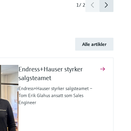
1
/
2
Alle artikler
Endress+Hauser styrker
salgsteamet
Endress+Hauser styrker salgsteamet –
Tom Erik Glahus ansatt som Sales
Engineer