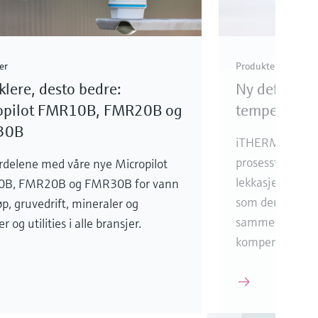
er
Produkter
klere, desto bedre:
Ny definisjo
opilot FMR10B, FMR20B og
temperaturm
30B
iTHERM Surfac
prosesstemperat
ordelene med våre nye Micropilot
lekkasje og pros
B, FMR20B og FMR30B for vann
som den gir ove
øp, gruvedrift, mineraler og
sammenlignet m
r og utilities i alle bransjer.
kompensering.