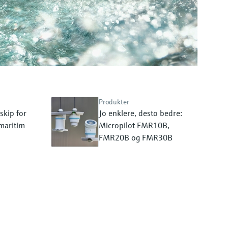
Produkter
skip for
Jo enklere, desto bedre:
 maritim
Micropilot FMR10B,
FMR20B og FMR30B