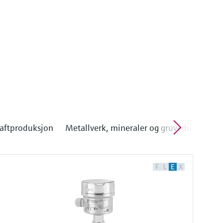
aftproduksjon
Metallverk, mineraler og gruvedrift
F
L
E
X