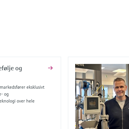
efølje og
arkedsfører eksklusivt
e- og
knologi over hele