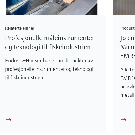
Relaterte emner
Produkt
Profesjonelle måleinstrumenter
Jo en
og teknologi til fiskeindustrien
Micr
FMR
Endress+Hauser har et bredt spekter av
profesjonelle instrumenter og teknologi
Alle f
til fiskeindustrien.
FMR10
og avl
metalle