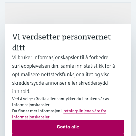
Produkter og tjenester
Vi verdsetter personvernet
Industrier
ditt
Vi bruker informasjonskapsler til å forbedre
Kundestøtte
surfeopplevelsen din, samle inn statistikk for å
optimalisere nettstedsfunksjonalitet og vise
Selskapet
skreddersydde annonser eller skreddersydd
innhold.
Ved å velge «Godta alle» samtykker du i bruken vår av
informasjonskapsler.
NOR
•
Norsk
Du finner mer informasjon i
retningslinjene våre for
informasjonskapsler
.
Godta alle
Opphavsrett © Endress+Hauser Group Services AG