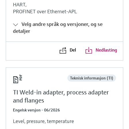
Fotometre til industrien
HART,
velg ditt relevante industriformål for å sikre
Handle alt
et pålitelig utvalg.
PROFINET over Ethernet-APL
Informasjon om enheten
TS-måling med
Få tilgang til spesifikke enhetsopplysninger
Velg andre språk og versjoner, og se
(bruksanvisning, teknisk informasjon, nyere
mikrobølgeteknologi
detaljer
produkter og reservedeler) ved å skrive inn
serienummeret som finnes på enhetens
Enklere væskeanalyse med
typeskilt.
Finn reservedeler
Memosens-teknologi
Del
Nedlasting
Finn riktig reservedel ved å skrive inn
produktrot, ordrekode eller serienummer
Handle alt
Teknisk informasjon (TI)
TI Weld-in adapter, process adapter
and flanges
Engelsk versjon - 06/2026
Level, pressure, temperature