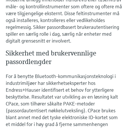
Fotometre til industrien
velg ditt relevante industriformål for å sikre
måle- og kontrollinstrumenter som oftere og oftere må
Handle alt
et pålitelig utvalg.
Informasjon om enheten
være tilgjengelige eksternt. Disse feltinstrumenter må
TS-måling med
også installeres, kontrolleres eller vedlikeholdes
Få tilgang til spesifikke enhetsopplysninger
(bruksanvisning, teknisk informasjon, nyere
mikrobølgeteknologi
regelmessig. Sikker passordbasert brukerautentisering
produkter og reservedeler) ved å skrive inn
spiller en særlig rolle i dag, særlig når enheter med
serienummeret som finnes på enhetens
digitalt grensesnitt er involvert.
Enklere væskeanalyse med
typeskilt.
Finn reservedeler
Memosens-teknologi
Sikkerhet med brukervennlige
Finn riktig reservedel ved å skrive inn
produktrot, ordrekode eller serienummer
passordlengder
Handle alt
For å benytte Bluetooth-kommunikasjonsteknologi i
industrimiljøer har sikkerhetseksperter hos
Endress+Hauser identifisert et behov for ytterligere
beskyttelse. Resultatet var utvikling av en løsning kalt
CPace, som tilhører såkalte PAKE-metoder
(passordautentisert nøkkelutveksling). CPace brukes
blant annet med det tyske elektroniske ID-kortet som
et middel for i høy grad å fjerne sammenhengen