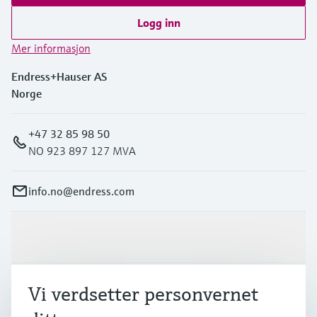
Logg inn
Mer informasjon
Endress+Hauser AS
Norge
+47 32 85 98 50
NO 923 897 127 MVA
info.no@endress.com
Produkter og tjenester
Industrier
Vi verdsetter personvernet