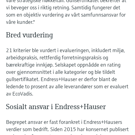
våre strategiske nøkkeltall. Gullsertifikatet bekrefter at
Fotometre til industrien
velg ditt relevante industriformål for å sikre
vi beveger oss i riktig retning. Samtidig fungerer det
Handle alt
et pålitelig utvalg.
Informasjon om enheten
som en objektiv vurdering av vårt samfunnsansvar for
TS-måling med
Få tilgang til spesifikke enhetsopplysninger
våre kunder."
(bruksanvisning, teknisk informasjon, nyere
mikrobølgeteknologi
produkter og reservedeler) ved å skrive inn
Bred vurdering
serienummeret som finnes på enhetens
Enklere væskeanalyse med
typeskilt.
Finn reservedeler
21 kriterier ble vurdert i evalueringen, inkludert miljø,
Memosens-teknologi
Finn riktig reservedel ved å skrive inn
arbeidspraksis, rettferdig forretningspraksis og
produktrot, ordrekode eller serienummer
bærekraftige innkjøp. Selskapet oppnådde en rating
Handle alt
over gjennomsnittet i alle kategorier og ble tildelt
gullsertifikatet. Endress+Hauser er derfor blant de
ledende to prosent av alle leverandører som er evaluert
av EcoVadis.
Sosialt ansvar i Endress+Hauser
Begrepet ansvar er fast forankret i Endress+Hausers
verdier som bedrift. Siden 2015 har konsernet publisert