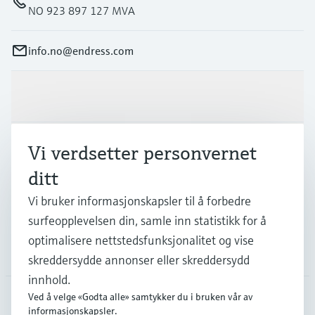
NO 923 897 127 MVA
info.no@endress.com
Produkter og tjenester
Industrier
Vi verdsetter personvernet
ditt
Kundestøtte
Vi bruker informasjonskapsler til å forbedre
surfeopplevelsen din, samle inn statistikk for å
optimalisere nettstedsfunksjonalitet og vise
Selskapet
skreddersydde annonser eller skreddersydd
innhold.
Ved å velge «Godta alle» samtykker du i bruken vår av
informasjonskapsler.