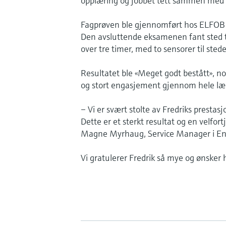
opplæring og jobbet tett sammen med e
Fagprøven ble gjennomført hos ELFOB o
Den avsluttende eksamenen fant sted t
over tre timer, med to sensorer til stede
Resultatet ble «Meget godt bestått», n
og stort engasjement gjennom hele lær
– Vi er svært stolte av Fredriks prestasj
Dette er et sterkt resultat og en velfor
Magne Myrhaug, Service Manager i En
Vi gratulerer Fredrik så mye og ønsker 