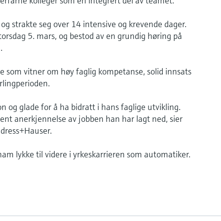
rfarne kolleger som en integrert del av teamet.
g strakte seg over 14 intensive og krevende dager.
orsdag 5. mars, og bestod av en grundig høring på
.
oe som vitner om høy faglig kompetanse, solid innsats
lingperioden.
on og glade for å ha bidratt i hans faglige utvikling.
tjent anerkjennelse av jobben han har lagt ned, sier
dress+Hauser.
ham lykke til videre i yrkeskarrieren som automatiker.