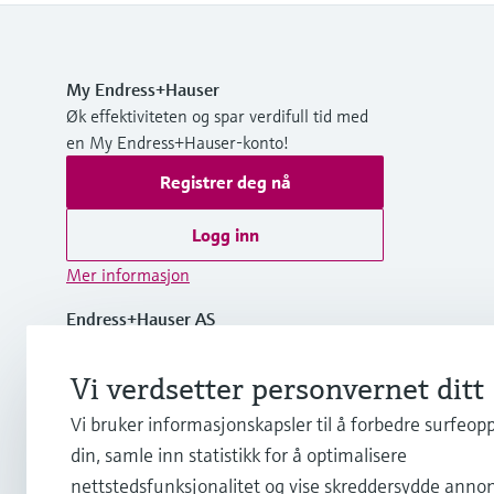
My Endress+Hauser
Øk effektiviteten og spar verdifull tid med
en My Endress+Hauser-konto!
Registrer deg nå
Logg inn
Mer informasjon
Endress+Hauser AS
Norge
Vi verdsetter personvernet ditt
+47 32 85 98 50
Vi bruker informasjonskapsler til å forbedre surfeop
NO 923 897 127 MVA
din, samle inn statistikk for å optimalisere
nettstedsfunksjonalitet og vise skreddersydde annon