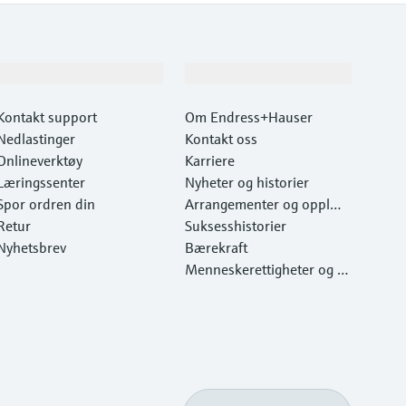
Kundestøtte
Selskapet
Kontakt support
Om Endress+Hauser
Nedlastinger
Kontakt oss
Onlineverktøy
Karriere
Læringssenter
Nyheter og historier
Spor ordren din
Arrangementer og opplæri
Retur
ng
Suksesshistorier
Nyhetsbrev
Bærekraft
Menneskerettigheter og m
iljøvern