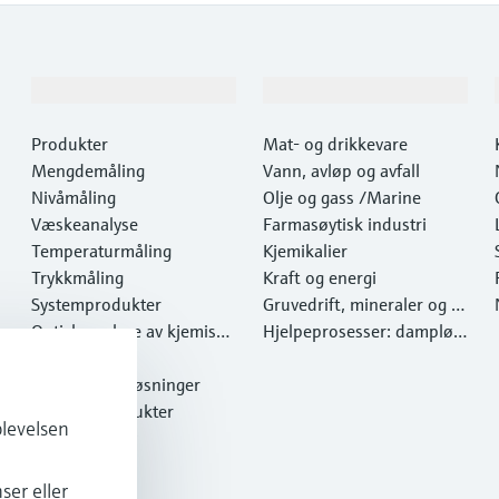
Produkter og tjenester
Industrier
Produkter
Mat- og drikkevare
Mengdemåling
Vann, avløp og avfall
Nivåmåling
Olje og gass /Marine
Væskeanalyse
Farmasøytisk industri
Temperaturmåling
Kjemikalier
Trykkmåling
Kraft og energi
Systemprodukter
Gruvedrift, mineraler og m
Optisk analyse av kjemiske
etaller
Hjelpeprosesser: dampløs
egenskaper
Netilion IIoT
ninger
Programvareløsninger
Utvalgte produkter
plevelsen
Onlineverktøy
Tjenester
ser eller