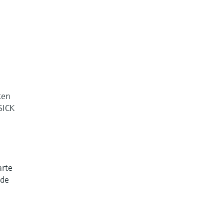
ten
SICK
arte
 de