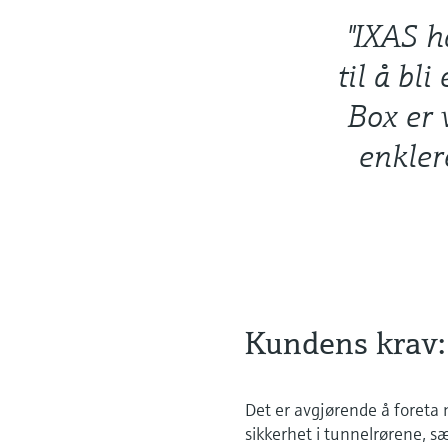
"IXAS h
til å bl
Box er 
enkler
Kundens krav: 
Det er avgjørende å foreta 
sikkerhet i tunnelrørene, s