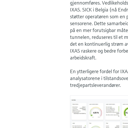
gjennomføres. Vedlikeholdso
IXAS. SICK i Belgia (nå En
støtter operatøren som en på
sensorene. Dette samarbeide
på en mer forutsigbar måte, 
tunnelen, reduseres til et m
det en kontinuerlig strøm a
IXAS raskere og bedre forbe
arbeidskraft.
En ytterligere fordel for IX
analysatorene i tilstandsov
tredjepartsleverandører.