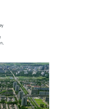
øy
e
en,