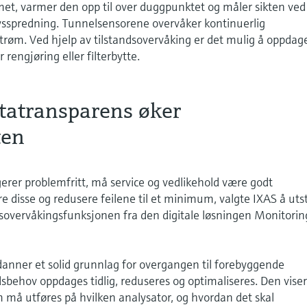
met, varmer den opp til over duggpunktet og måler sikten ved
lysspredning. Tunnelsensorene overvåker kontinuerlig
trøm. Ved hjelp av tilstandsovervåking er det mulig å oppdag
 rengjøring eller filterbytte.
tatransparens øker
ten
gerer problemfritt, må service og vedlikehold være godt
re disse og redusere feilene til et minimum, valgte IXAS å uts
sovervåkingsfunksjonen fra den digitale løsningen Monitorin
danner et solid grunnlag for overgangen til forebyggende
dsbehov oppdages tidlig, reduseres og optimaliseres. Den viser
 må utføres på hvilken analysator, og hvordan det skal