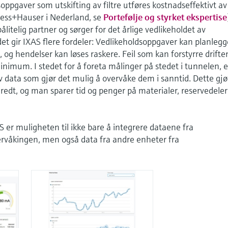
ppgaver som utskifting av filtre utføres kostnadseffektivt av
dress+Hauser i Nederland, se
Portefølje og styrket ekspertise
litelig partner og sørger for det årlige vedlikeholdet av
t gir IXAS flere fordeler: Vedlikeholdsoppgaver kan planlegg
og hendelser kan løses raskere. Feil som kan forstyrre driften
inimum. I stedet for å foreta målinger på stedet i tunnelen, e
v data som gjør det mulig å overvåke dem i sanntid. Dette gjø
redt, og man sparer tid og penger på materialer, reservedeler
AS er muligheten til ikke bare å integrere dataene fra
ervåkingen, men også data fra andre enheter fra