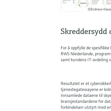
©Endress+Haus
Skreddersydd 
For å oppfylle de spesifikk
RWS Niederlande, programva
samt kundens IT-avdeling s
Resultatet er et cybersikk
tjenestegatewayene er kobl
innsamlede dataene til skye
bransjestandardene for data
forbindelsen utstyrt med e