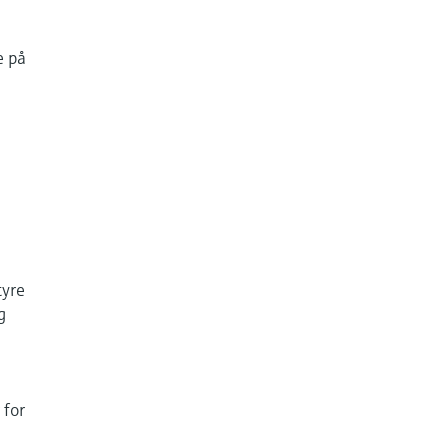
e på
tyre
g
 for