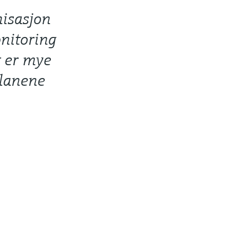
nisasjon
onitoring
t er mye
planene