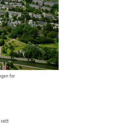
ngen for
 rett
r