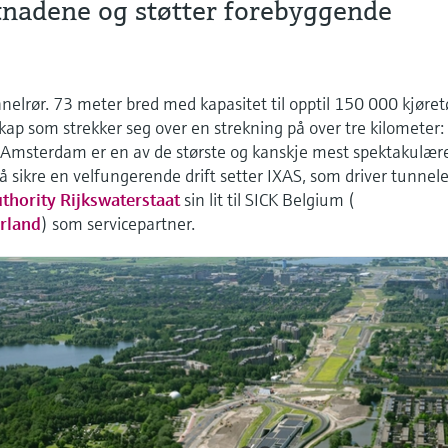
tnadene og støtter forebyggende
nnelrør. 73 meter bred med kapasitet til opptil 150 000 kjøret
skap som strekker seg over en strekning på over tre kilometer:
msterdam er en av de største og kanskje mest spektakulær
å sikre en velfungerende drift setter IXAS, som driver tunnel
thority Rijkswaterstaat
sin lit til SICK Belgium (
rland
) som servicepartner.