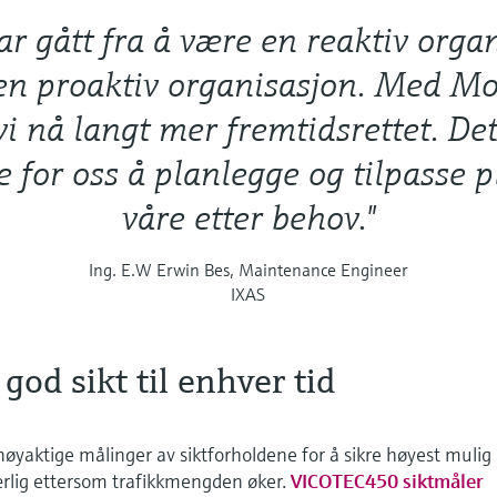
ar gått fra å være en reaktiv orga
i en proaktiv organisasjon. Med M
vi nå langt mer fremtidsrettet. De
e for oss å planlegge og tilpasse 
våre etter behov."
Ing. E.W Erwin Bes, Maintenance Engineer
IXAS
god sikt til enhver tid
nøyaktige målinger av siktforholdene for å sikre høyest mulig
ærlig ettersom trafikkmengden øker.
VICOTEC450 siktmåler