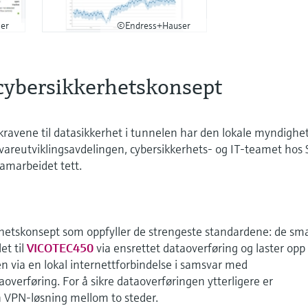
er
©Endress+Hauser
cybersikkerhetskonsept
e kravene til datasikkerhet i tunnelen har den lokale myndighe
reutviklingsavdelingen, cybersikkerhets- og IT-teamet hos 
amarbeidet tett.
erhetskonsept som oppfyller de strengeste standardene: de sm
et til
VICOTEC450
via ensrettet dataoverføring og laster opp
n via en lokal internettforbindelse i samsvar med
overføring. For å sikre dataoverføringen ytterligere er
n VPN-løsning mellom to steder.