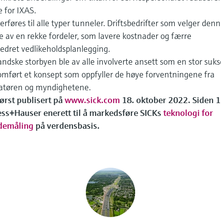
 for IXAS.
erføres til alle typer tunneler. Driftsbedrifter som velger den
e av en rekke fordeler, som lavere kostnader og færre
bedret vedlikeholdsplanlegging.
andske storbyen ble av alle involverte ansett som en stor suks
ført et konsept som oppfyller de høye forventningene fra
ratøren og myndighetene.
ørst publisert på
www.sick.com
18. oktober 2022. Siden 1
ss+Hauser enerett til å markedsføre SICKs
teknologi for
demåling
på verdensbasis.