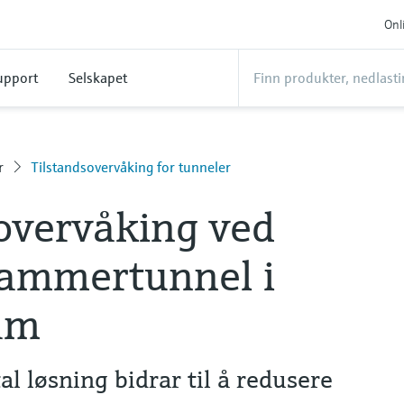
Onl
upport
Selskapet
r
Tilstandsovervåking for tunneler
overvåking ved
ammertunnel i
am
l løsning bidrar til å redusere