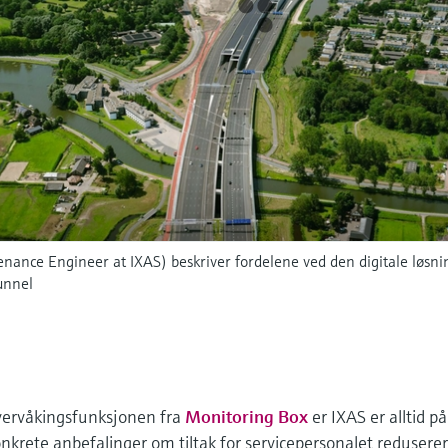
nance Engineer at IXAS) beskriver fordelene ved den digitale løsni
unnel
vervåkingsfunksjonen fra
Monitoring Box
er IXAS er alltid på
 konkrete anbefalinger om tiltak for servicepersonalet redusere