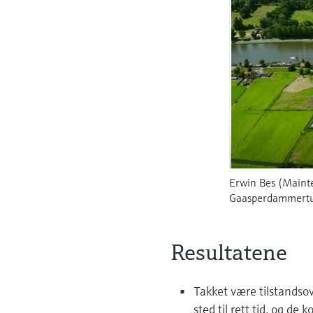
Erwin Bes (Mainte
Gaasperdammert
Resultatene
Takket være tilstandso
sted til rett tid, og de