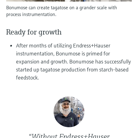
Fotometre til industrien
velg ditt relevante industriformål for å sikre
Bonumose can create tagatose on a grander scale with
Handle alt
et pålitelig utvalg.
Informasjon om enheten
process instrumentation.
TS-måling med
Få tilgang til spesifikke enhetsopplysninger
(bruksanvisning, teknisk informasjon, nyere
mikrobølgeteknologi
Ready for growth
produkter og reservedeler) ved å skrive inn
serienummeret som finnes på enhetens
Enklere væskeanalyse med
After months of utilizing Endress+Hauser
typeskilt.
Finn reservedeler
Memosens-teknologi
instrumentation, Bonumose is primed for
Finn riktig reservedel ved å skrive inn
expansion and growth. Bonumose has successfully
produktrot, ordrekode eller serienummer
Handle alt
started up tagatose production from starch-based
feedstock.
“Without Endress+Hauser