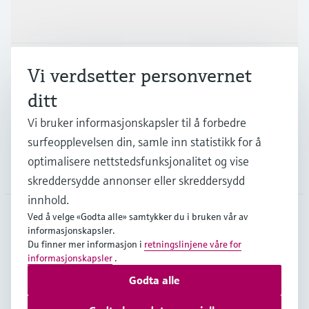
Produkter og tjenester
Industrier
Vi verdsetter personvernet
ditt
Kundestøtte
Vi bruker informasjonskapsler til å forbedre
surfeopplevelsen din, samle inn statistikk for å
optimalisere nettstedsfunksjonalitet og vise
Selskapet
skreddersydde annonser eller skreddersydd
innhold.
Ved å velge «Godta alle» samtykker du i bruken vår av
informasjonskapsler.
NOR
•
Norsk
Du finner mer informasjon i
retningslinjene våre for
informasjonskapsler
.
Godta alle
Opphavsrett © Endress+Hauser Group Services AG
Impressum nettside
Vilkår for bruk
Personvern